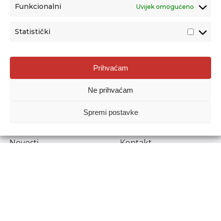
Funkcionalni
Uvijek omogućeno
Statistički
Agencija za odgoj i obrazovanje
Prihvaćam
Donje Svetice 38, 10000 Zagreb
Ne prihvaćam
MATIČNI BROJ:
1778129
OIB:
72193628411
Spremi postavke
Prenošenje sadržaja dopušteno je uz navođenje izvora.
Novosti
Kontakt
Stručni ispiti
Pristup informacijama
Propisi i dokumenti
Zaštita osobnih
podataka
Povjerljiva osoba za
unutarnje prijavljivanje
nepravilnosti
Etički povjerenik