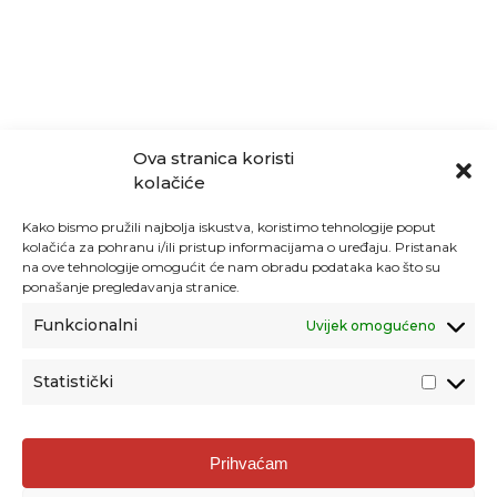
Ova stranica koristi
kolačiće
Kako bismo pružili najbolja iskustva, koristimo tehnologije poput
kolačića za pohranu i/ili pristup informacijama o uređaju. Pristanak
na ove tehnologije omogućit će nam obradu podataka kao što su
ponašanje pregledavanja stranice.
Funkcionalni
Uvijek omogućeno
Statistički
Agencija za odgoj i obrazovanje
Prihvaćam
Donje Svetice 38, 10000 Zagreb