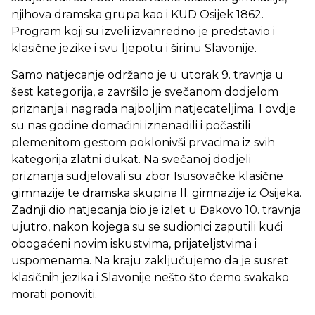
njihova dramska grupa kao i KUD Osijek 1862.
Program koji su izveli izvanredno je predstavio i
klasične jezike i svu ljepotu i širinu Slavonije.
Samo natjecanje održano je u utorak 9. travnja u
šest kategorija, a završilo je svečanom dodjelom
priznanja i nagrada najboljim natjecateljima. I ovdje
su nas godine domaćini iznenadili i počastili
plemenitom gestom poklonivši prvacima iz svih
kategorija zlatni dukat. Na svečanoj dodjeli
priznanja sudjelovali su zbor Isusovačke klasične
gimnazije te dramska skupina II. gimnazije iz Osijeka.
Zadnji dio natjecanja bio je izlet u Đakovo 10. travnja
ujutro, nakon kojega su se sudionici zaputili kući
obogaćeni novim iskustvima, prijateljstvima i
uspomenama. Na kraju zaključujemo da je susret
klasičnih jezika i Slavonije nešto što ćemo svakako
morati ponoviti.