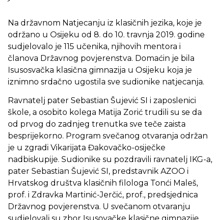
Na državnom Natjecanju iz klasičnih jezika, koje je
održano u Osijeku od 8. do 10. travnja 2019. godine
sudjelovalo je 115 učenika, njihovih mentora i
članova Državnog povjerenstva. Domaćin je bila
Isusosvačka klasična gimnazija u Osijeku koja je
iznimno srdačno ugostila sve sudionike natjecanja.
Ravnatelj pater Sebastian Šujević SI i zaposlenici
škole, a osobito kolega Matija Zorić trudili su se da
od prvog do zadnjeg trenutka sve teče zaista
besprijekorno. Program svečanog otvaranja održan
je u zgradi Vikarijata Đakovačko-osiječke
nadbiskupije. Sudionike su pozdravili ravnatelj IKG-a,
pater Sebastian Šujević SI, predstavnik AZOO i
Hrvatskog društva klasičnih filologa Tonći Maleš,
prof. i Zdravka Martinić-Jerčić, prof., predsjednica
Državnog povjerenstva. U svečanom otvaranju
sudjelovali su zbor Isusovačke klasične gimnazije,