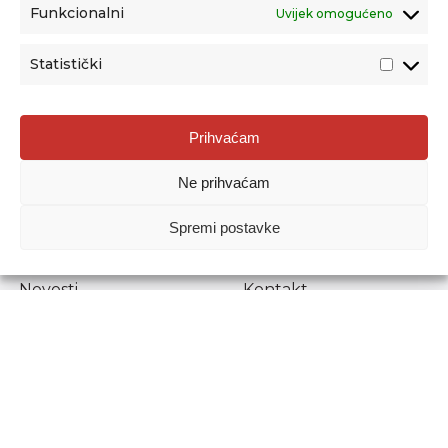
Funkcionalni
Uvijek omogućeno
Statistički
Agencija za odgoj i obrazovanje
Prihvaćam
Donje Svetice 38, 10000 Zagreb
Ne prihvaćam
MATIČNI BROJ:
1778129
OIB:
72193628411
Spremi postavke
Prenošenje sadržaja dopušteno je uz navođenje izvora.
Novosti
Kontakt
Stručni ispiti
Pristup informacijama
Propisi i dokumenti
Zaštita osobnih
podataka
Povjerljiva osoba za
unutarnje prijavljivanje
nepravilnosti
Etički povjerenik