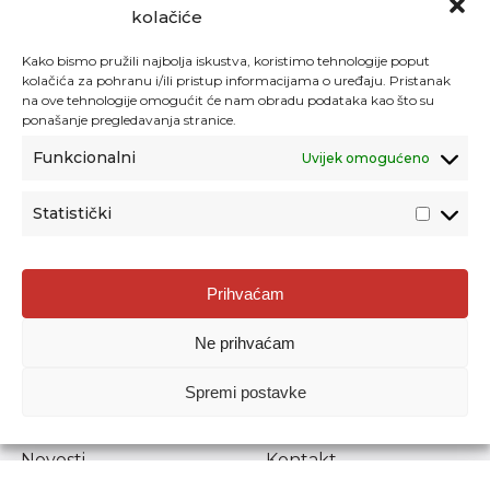
kolačiće
Kako bismo pružili najbolja iskustva, koristimo tehnologije poput
kolačića za pohranu i/ili pristup informacijama o uređaju. Pristanak
na ove tehnologije omogućit će nam obradu podataka kao što su
ponašanje pregledavanja stranice.
Funkcionalni
Uvijek omogućeno
Statistički
Agencija za odgoj i obrazovanje
Prihvaćam
Donje Svetice 38, 10000 Zagreb
Ne prihvaćam
MATIČNI BROJ:
1778129
OIB:
72193628411
Spremi postavke
Prenošenje sadržaja dopušteno je uz navođenje izvora.
Novosti
Kontakt
Stručni ispiti
Pristup informacijama