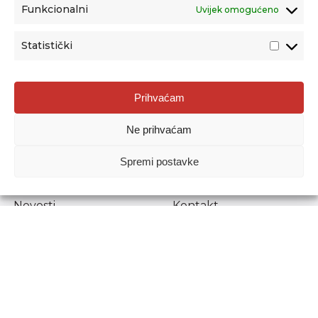
Funkcionalni
Uvijek omogućeno
Statistički
Agencija za odgoj i obrazovanje
Prihvaćam
Donje Svetice 38, 10000 Zagreb
Ne prihvaćam
MATIČNI BROJ:
1778129
OIB:
72193628411
Spremi postavke
Prenošenje sadržaja dopušteno je uz navođenje izvora.
Novosti
Kontakt
Stručni ispiti
Pristup informacijama
Propisi i dokumenti
Zaštita osobnih
podataka
Povjerljiva osoba za
unutarnje prijavljivanje
nepravilnosti
Etički povjerenik