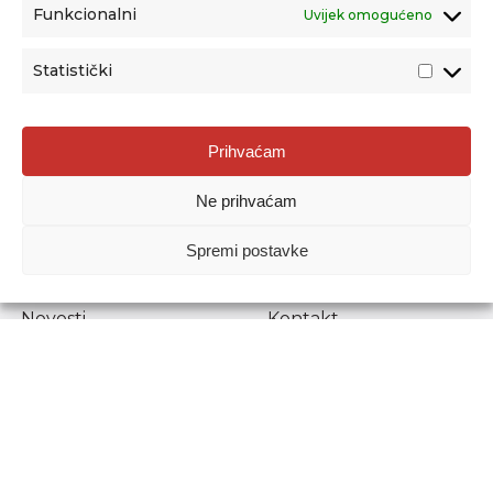
Funkcionalni
Uvijek omogućeno
Statistički
Agencija za odgoj i obrazovanje
Prihvaćam
Donje Svetice 38, 10000 Zagreb
Ne prihvaćam
MATIČNI BROJ:
1778129
OIB:
72193628411
Spremi postavke
Prenošenje sadržaja dopušteno je uz navođenje izvora.
Novosti
Kontakt
Stručni ispiti
Pristup informacijama
Propisi i dokumenti
Zaštita osobnih
podataka
Povjerljiva osoba za
unutarnje prijavljivanje
nepravilnosti
Etički povjerenik