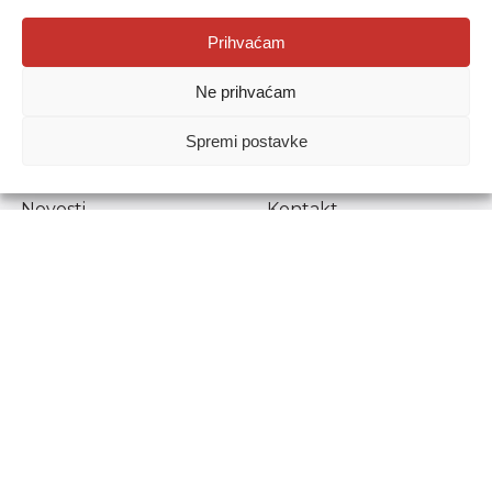
Agencija za odgoj i obrazovanje
Prihvaćam
Donje Svetice 38, 10000 Zagreb
Ne prihvaćam
MATIČNI BROJ:
1778129
OIB:
72193628411
Spremi postavke
Prenošenje sadržaja dopušteno je uz navođenje izvora.
Novosti
Kontakt
Stručni ispiti
Pristup informacijama
Propisi i dokumenti
Zaštita osobnih
podataka
Povjerljiva osoba za
unutarnje prijavljivanje
nepravilnosti
Etički povjerenik
Agencije za odgoj i
obrazovanje