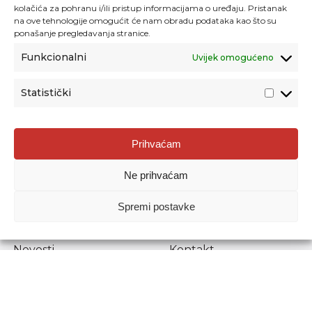
kolačića za pohranu i/ili pristup informacijama o uređaju. Pristanak
na ove tehnologije omogućit će nam obradu podataka kao što su
ponašanje pregledavanja stranice.
Funkcionalni
Uvijek omogućeno
Statistički
Agencija za odgoj i obrazovanje
Prihvaćam
Donje Svetice 38, 10000 Zagreb
Ne prihvaćam
MATIČNI BROJ:
1778129
OIB:
72193628411
Spremi postavke
Prenošenje sadržaja dopušteno je uz navođenje izvora.
Novosti
Kontakt
Stručni ispiti
Pristup informacijama
Propisi i dokumenti
Zaštita osobnih
podataka