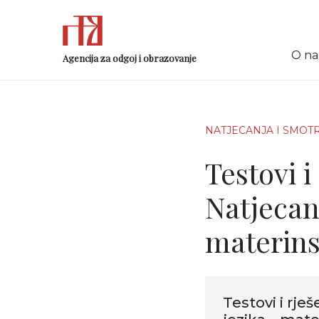
O n
Agencija za odgoj i obrazovanje
NATJECANJA I SMOT
Testovi i
Natjecan
materins
Testovi i rje