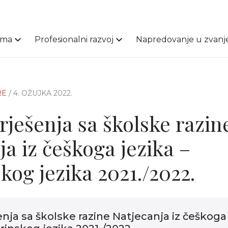
ama
Profesionalni razvoj
Napredovanje u zvanj
RE
/ 4. OŽUJKA 2022.
 rješenja sa školske razin
ja iz češkoga jezika –
kog jezika 2021./2022.
šenja sa školske razine Natjecanja iz češkoga