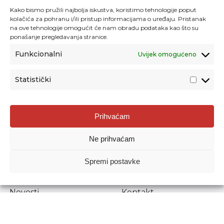
Kako bismo pružili najbolja iskustva, koristimo tehnologije poput
kolačića za pohranu i/ili pristup informacijama o uređaju. Pristanak
na ove tehnologije omogućit će nam obradu podataka kao što su
ponašanje pregledavanja stranice.
Funkcionalni
Uvijek omogućeno
Statistički
Agencija za odgoj i obrazovanje
Prihvaćam
Donje Svetice 38, 10000 Zagreb
Ne prihvaćam
MATIČNI BROJ:
1778129
OIB:
72193628411
Spremi postavke
Prenošenje sadržaja dopušteno je uz navođenje izvora.
Novosti
Kontakt
Stručni ispiti
Pristup informacijama
Propisi i dokumenti
Zaštita osobnih