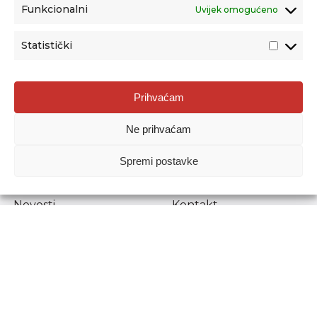
Funkcionalni
Uvijek omogućeno
Statistički
Agencija za odgoj i obrazovanje
Prihvaćam
Donje Svetice 38, 10000 Zagreb
Ne prihvaćam
MATIČNI BROJ:
1778129
OIB:
72193628411
Spremi postavke
Prenošenje sadržaja dopušteno je uz navođenje izvora.
Novosti
Kontakt
Stručni ispiti
Pristup informacijama
Propisi i dokumenti
Zaštita osobnih
podataka
Povjerljiva osoba za
unutarnje prijavljivanje
nepravilnosti
Etički povjerenik