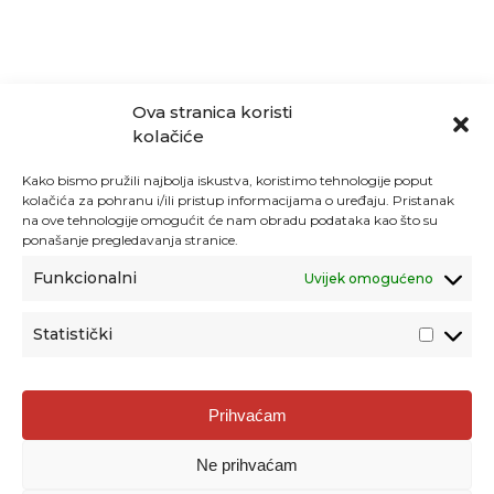
Ova stranica koristi
kolačiće
Kako bismo pružili najbolja iskustva, koristimo tehnologije poput
kolačića za pohranu i/ili pristup informacijama o uređaju. Pristanak
na ove tehnologije omogućit će nam obradu podataka kao što su
ponašanje pregledavanja stranice.
Funkcionalni
Uvijek omogućeno
Statistički
Agencija za odgoj i obrazovanje
Prihvaćam
Donje Svetice 38, 10000 Zagreb
Ne prihvaćam
MATIČNI BROJ:
1778129
OIB:
72193628411