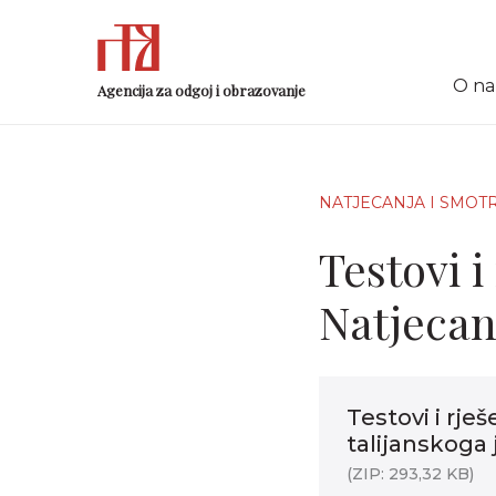
O n
Agencija za odgoj i obrazovanje
NATJECANJA I SMOT
Testovi i
Natjecanj
Testovi i rje
talijanskoga 
(ZIP: 293,32 KB)