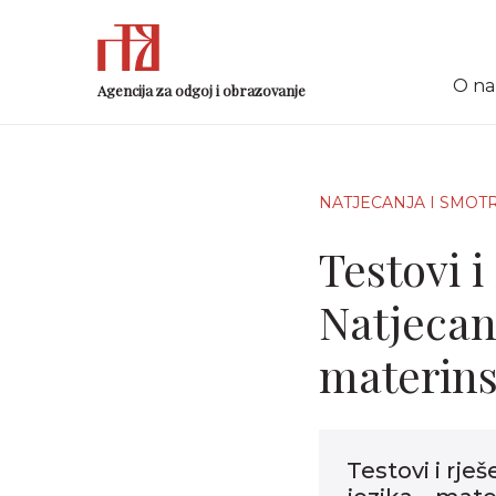
O n
Agencija za odgoj i obrazovanje
NATJECANJA I SMOT
Testovi i
Natjecan
materins
Testovi i rje