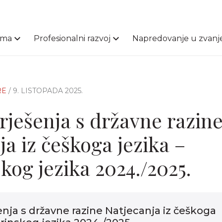
ama
Profesionalni razvoj
Napredovanje u zvanj
RE
/ 9. LISTOPADA 2025.
 rješenja s državne razin
ja iz češkoga jezika –
kog jezika 2024./2025.
šenja s državne razine Natjecanja iz češkoga