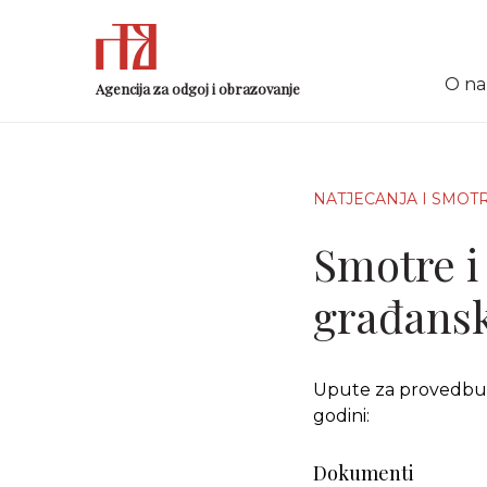
O n
Agencija za odgoj i obrazovanje
NATJECANJA I SMOT
Smotre i
građansk
Upute za provedbu S
godini:
Dokumenti