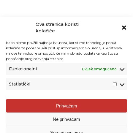
Ova stranica koristi
kolačiće
Kako bismo pružili najbolja iskustva, koristimo tehnologije poput
kolačića za pohranu i/ili pristup informacijama o uređaju. Pristanak
na ove tehnologije omogućit će nam obradu podataka kao što su
ponašanje pregledavanja stranice.
Funkcionalni
Uvijek omogućeno
Statistički
Agencija za odgoj i obrazovanje
Prihvaćam
Donje Svetice 38, 10000 Zagreb
Ne prihvaćam
MATIČNI BROJ:
1778129
OIB:
72193628411
Spremi postavke