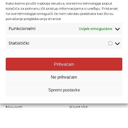
Kako bismo pružili najbolja iskustva, koristimo tehnologije poput
kolačića za pohranu i/ili pristup informacijama o uređaju. Pristanak
na ove tehnologije omogućit će nam obradu podataka kao što su
ponašanje pregledavanja stranice.
Funkcionalni
Uvijek omogućeno
Statistički
Agencija za odgoj i obrazovanje
Prihvaćam
Donje Svetice 38, 10000 Zagreb
Ne prihvaćam
MATIČNI BROJ:
1778129
OIB:
72193628411
Spremi postavke
Prenošenje sadržaja dopušteno je uz navođenje izvora.
Novosti
Kontakt
Stručni ispiti
Pristup informacijama
Propisi i dokumenti
Zaštita osobnih
podataka