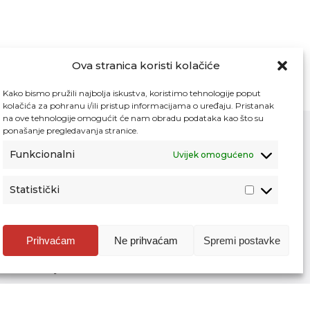
Ova stranica koristi kolačiće
Kako bismo pružili najbolja iskustva, koristimo tehnologije poput
kolačića za pohranu i/ili pristup informacijama o uređaju. Pristanak
na ove tehnologije omogućit će nam obradu podataka kao što su
ponašanje pregledavanja stranice.
Funkcionalni
Uvijek omogućeno
Kontakt
Pristup informacijama
Statistički
Zaštita osobnih podataka
Povjerljiva osoba za unutarnje prijavljivanje
nepravilnosti
Prihvaćam
Ne prihvaćam
Spremi postavke
Etički povjerenik Agencije za odgoj i
obrazovanje