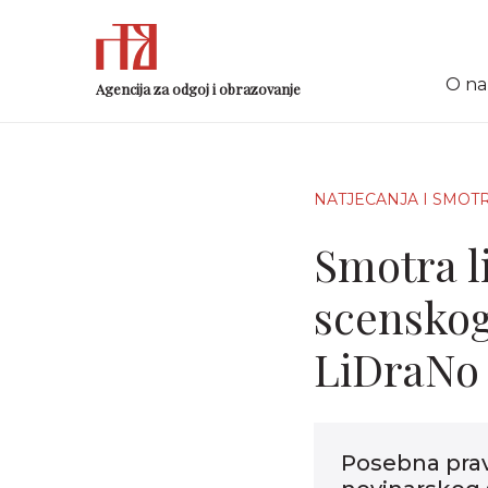
O n
Agencija za odgoj i obrazovanje
NATJECANJA I SMOT
Smotra l
scenskog
LiDraNo 
Posebna prav