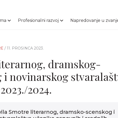
ama
Profesionalni razvoj
Napredovanje u zvanj
RE
/ 11. PROSINCA 2023.
iterarnog, dramskog-
 i novinarskog stvaralaš
2023./2024.
ila Smotre literarnog, dramsko-scenskog i