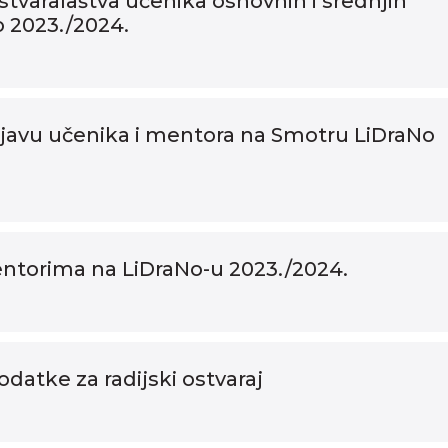
stvaralaštva učenika osnovnih i srednjih
o 2023./2024.
rijavu učenika i mentora na Smotru LiDraNo
ntorima na LiDraNo-u 2023./2024.
datke za radijski ostvaraj