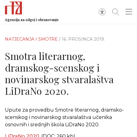
Agencija za odgoj i obrazovanje
NATJECANJA I SMOTRE
/ 16. PROSINCA 2019.
Smotra literarnog,
dramskog-scenskog i
novinarskog stvaralaštva
LiDraNo 2020.
Upute za provedbu Smotre literarnog, dramsko-
scenskog i novinarskog stvaralaštva učenika
osnovnih i srednjih škola LiDraNo 2020.
LiDraNo 2020.
(DOC: 260 kb)