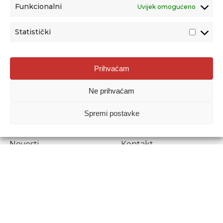
Funkcionalni
Uvijek omogućeno
Statistički
Agencija za odgoj i obrazovanje
Prihvaćam
Donje Svetice 38, 10000 Zagreb
Ne prihvaćam
MATIČNI BROJ:
1778129
OIB:
72193628411
Spremi postavke
Prenošenje sadržaja dopušteno je uz navođenje izvora.
Novosti
Kontakt
Stručni ispiti
Pristup informacijama
Propisi i dokumenti
Zaštita osobnih
podataka
Povjerljiva osoba za
unutarnje prijavljivanje
nepravilnosti
Etički povjerenik