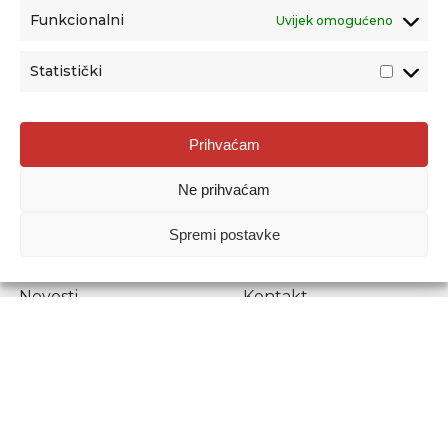
Funkcionalni
Uvijek omogućeno
Statistički
Agencija za odgoj i obrazovanje
Prihvaćam
Donje Svetice 38, 10000 Zagreb
Ne prihvaćam
MATIČNI BROJ:
1778129
OIB:
72193628411
Spremi postavke
Prenošenje sadržaja dopušteno je uz navođenje izvora.
Novosti
Kontakt
Stručni ispiti
Pristup informacijama
Propisi i dokumenti
Zaštita osobnih
podataka
Povjerljiva osoba za
unutarnje prijavljivanje
nepravilnosti