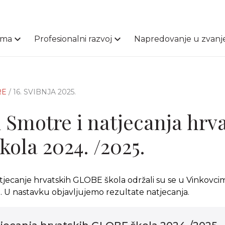
ama
Profesionalni razvoj
Napredovanje u zvanj
RE
/ 16. SVIBNJA 2025.
i Smotre i natjecanja hrv
ola 2024. /2025.
jecanje hrvatskih GLOBE škola održali su se u Vinkovcima
e. U nastavku objavljujemo rezultate natjecanja.