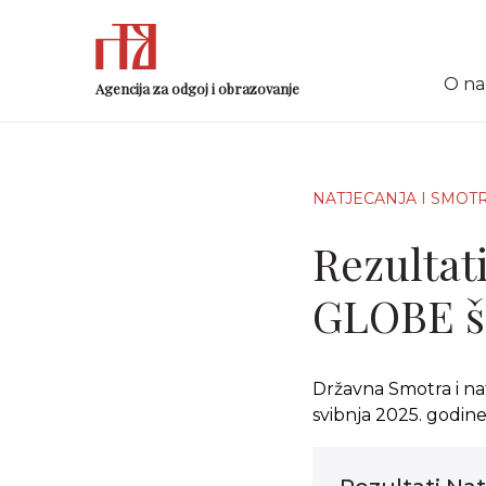
O n
Agencija za odgoj i obrazovanje
NATJECANJA I SMOT
Rezultat
GLOBE šk
Državna Smotra i nat
svibnja 2025. godin