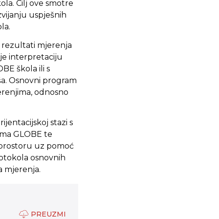
la. Cilj ove smotre
vijanju uspješnih
la.
 rezultati mjerenja
je interpretaciju
E škola ili s
iša. Osnovni program
jerenjima, odnosno
jentacijskoj stazi s
grama GLOBE te
u prostoru uz pomoć
rotokola osnovnih
 mjerenja.
PREUZMI