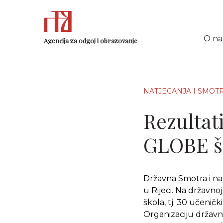
O n
Agencija za odgoj i obrazovanje
NATJECANJA I SMOT
Rezultat
GLOBE šk
Državna Smotra i nat
u Rijeci. Na državno
škola, tj. 30 učeničk
Organizaciju državn