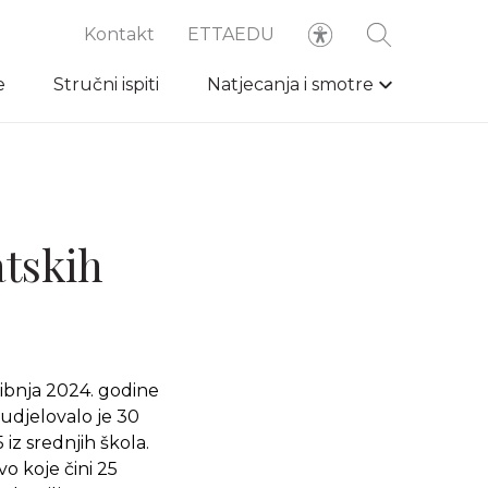
Kontakt
ETTAEDU
e
Stručni ispiti
Natjecanja i smotre
atskih
vibnja 2024. godine
sudjelovalo je 30
 iz srednjih škola.
o koje čini 25