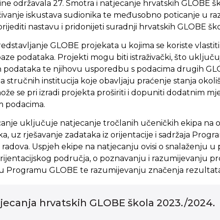
ne održavala 27. Smotra i natjecanje hrvatskih GLOBE ško
ćivanje iskustava sudionika te međusobno poticanje u raz
rijediti nastavu i pridonijeti suradnji hrvatskih GLOBE ško
dstavljanje GLOBE projekata u kojima se koriste vlastiti
baze podataka. Projekti mogu biti istraživački, što uključu
nih podataka te njihovu usporedbu s podacima drugih GLOB
stručnih institucija koje obavljaju praćenje stanja okol
e se pri izradi projekta proširiti i dopuniti dodatnim m
m podacima.
canje uključuje natjecanje tročlanih učeničkih ekipa na ori
a, uz rješavanje zadataka iz orijentacije i sadržaja Pro
h radova. Uspjeh ekipe na natjecanju ovisi o snalaženju 
orijentacijskog područja, o poznavanju i razumijevanju p
a u Programu GLOBE te razumijevanju značenja rezultata
tjecanja hrvatskih GLOBE škola 2023./2024.