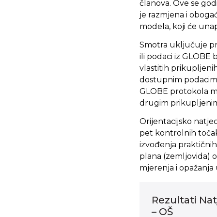
članova. Ove se godi
je razmjena i oboga
modela, koji će unap
Smotra uključuje pre
ili podaci iz GLOBE 
vlastitih prikuplje
dostupnim podacima 
GLOBE protokola mož
drugim prikupljeni
Orijentacijsko natje
pet kontrolnih točak
izvođenja praktični
plana (zemljovida) 
mjerenja i opažanj
Rezultati Na
– OŠ