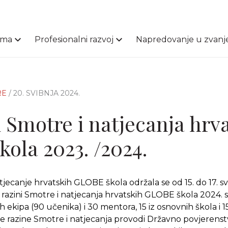
ama
Profesionalni razvoj
Napredovanje u zvanj
RE
/ 20. SVIBNJA 2024.
i Smotre i natjecanja hrv
ola 2023. /2024.
jecanje hrvatskih GLOBE škola održala se od 15. do 17. s
j razini Smotre i natjecanja hrvatskih GLOBE škola 2024. 
ih ekipa (90 učenika) i 30 mentora, 15 iz osnovnih škola i 15
e razine Smotre i natjecanja provodi Državno povjerenstv