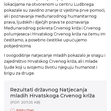
lokacijama na otvorenom u centru Ludbrega
pokazale su zavidno znanje iz vještina prve pomoći,
ali i poznavanja međunarodnog humanitarnog
prava, ljudskih i dječjih prava te poznavanja
Međunarodnog pokreta Crvenog križa i Crvenog
polumjeseca i Hrvatskog Crvenog križa na čemu im
čestitamo, a posebno čestitke upućujemo
pobjednicima.
I ovogodišnje natjecanje mladih pokazalo je snagu i
zajedništvo Hrvatskog Crvenog križa, ali i mlade
ljude koji u svojemu životu njeguju humanost i
brigu za druge.
Rezultati državnog Natjecanja
mladih Hrvatskoga Crvenog križa
(PDF: 207,05 KB)
PREUZMI