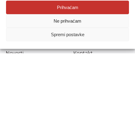
Agencija za odgoj i obrazovanje
Prihvaćam
Donje Svetice 38, 10000 Zagreb
Ne prihvaćam
MATIČNI BROJ:
1778129
OIB:
72193628411
Spremi postavke
Prenošenje sadržaja dopušteno je uz navođenje izvora.
Novosti
Kontakt
Stručni ispiti
Pristup informacijama
Propisi i dokumenti
Zaštita osobnih
podataka
Povjerljiva osoba za
unutarnje prijavljivanje
nepravilnosti
Etički povjerenik
Agencije za odgoj i
obrazovanje
Copyright © Agencija za odgoj i obrazovanje.