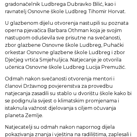
gradonačelnik Ludbrega Dubravko Bilić, kao i
ravnatelj Osnovne škole Ludbreg Tihomir Horvat.
U glazbenom dijelu otvorenja nastupili su poznata
operna pjevačica Barbara Othman koja je svojim
nastupom oduševila sve prisutne na svečanosti,
zbor glazbene Osnovne škole Ludbreg, Puhački
orkestar Osnovne glazbene škole Ludbreg i zbor
Dječjeg vrtića Smjehuljica. Natjecanje je otvorila
učenica Osnovne škole Ludbreg Lucija Premužić.
Odmah nakon svečanosti otvorenja mentori i
članovi Državnog povjerenstva za provedbu
natjecanja zasadili su stablo u dvorištu škole kako bi
se podignula svijest o klimatskim promjenama i
istaknula važnost djelovanja s ciljem očuvanja
planeta Zemlje.
Natjecatelji su odmah nakon napornog dijela
pokazivanja znanja i vještina na radilištima, zaplesali i