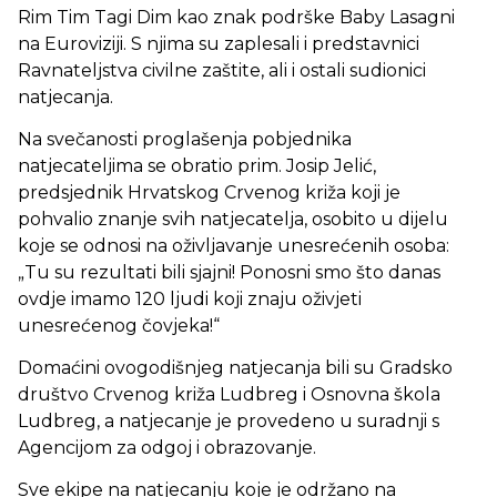
Rim Tim Tagi Dim kao znak podrške Baby Lasagni
na Euroviziji. S njima su zaplesali i predstavnici
Ravnateljstva civilne zaštite, ali i ostali sudionici
natjecanja.
Na svečanosti proglašenja pobjednika
natjecateljima se obratio prim. Josip Jelić,
predsjednik Hrvatskog Crvenog križa koji je
pohvalio znanje svih natjecatelja, osobito u dijelu
koje se odnosi na oživljavanje unesrećenih osoba:
„Tu su rezultati bili sjajni! Ponosni smo što danas
ovdje imamo 120 ljudi koji znaju oživjeti
unesrećenog čovjeka!“
Domaćini ovogodišnjeg natjecanja bili su Gradsko
društvo Crvenog križa Ludbreg i Osnovna škola
Ludbreg, a natjecanje je provedeno u suradnji s
Agencijom za odgoj i obrazovanje.
Sve ekipe na natjecanju koje je održano na