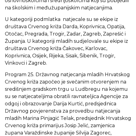
osnovnoškolcima i srednjoškolcima koji su pobijedili
na školskim i međužupanijskim natjecanjima.
U kategoriji podmlatka natjecale su se ekipe iz
društava Crvenog križa Darda, Koprivnica, Opatija,
Otočac, Pregrada, Trogir, Zadar, Zagreb, Zaprešić i
Županja. U kategoriji mladih sudjelovale su ekipe iz
društava Crvenog križa Čakovec, Karlovac,
Koprivnica, Osijek, Rijeka, Sisak, Šibenik, Trogir,
Vinkovci i Zagreb.
Program 25. Državnog natjecanja mladih Hrvatskog
Crvenog križa započeo je svečanim otvorenjem na
središnjem gradskom trgu u Ludbregu na kojemu
su se natjecateljima obratili ravnateljica Agencije za
odgoj i obrazovanje Darija Kurtić, predsjednica
Državnog povjerenstva za provedbu natjecanja
mladih Marina Pinjagić Telak, predsjednik Hrvatskog
Crvenog križa primarijus Josip Jelić, zamjenica
župana Varaždinske županije Silvija Zagorec,