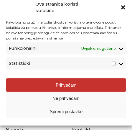
Ova stranica koristi
kolačiće
Kako bismo pružili najbolja iskustva, koristimo tehnologije poput
kolačića za pohranu i/ili pristup informacijama o uređaju. Pristanak
na ove tehnologije omogućit će nam obradu podataka kao što su
ponašanje pregledavanja stranice.
Funkcionalni
Uvijek omogućeno
Statistički
Agencija za odgoj i obrazovanje
Prihvaćam
Donje Svetice 38, 10000 Zagreb
Ne prihvaćam
MATIČNI BROJ:
1778129
OIB:
72193628411
Spremi postavke
Prenošenje sadržaja dopušteno je uz navođenje izvora.
Novosti
Kontakt