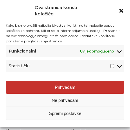
Ova stranica koristi
kolačiće
Kako bismo pružili najbolja iskustva, koristimo tehnologije poput
kolačića za pohranu i/ili pristup informacijama o uređaju. Pristanak
na ove tehnologije omogućit će nam obradu podataka kao što su
ponašanje pregledavanja stranice.
Funkcionalni
Uvijek omogućeno
Statistički
Agencija za odgoj i obrazovanje
Prihvaćam
Donje Svetice 38, 10000 Zagreb
Ne prihvaćam
MATIČNI BROJ:
1778129
OIB:
72193628411
Spremi postavke
Prenošenje sadržaja dopušteno je uz navođenje izvora.