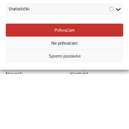
Statistički
Agencija za odgoj i obrazovanje
Prihvaćam
Donje Svetice 38, 10000 Zagreb
Ne prihvaćam
MATIČNI BROJ:
1778129
OIB:
72193628411
Spremi postavke
Prenošenje sadržaja dopušteno je uz navođenje izvora.
Novosti
Kontakt
Stručni ispiti
Pristup informacijama
Propisi i dokumenti
Zaštita osobnih
podataka
Povjerljiva osoba za
unutarnje prijavljivanje
nepravilnosti
Etički povjerenik
Agencije za odgoj i