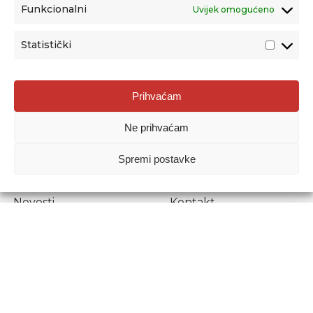
Funkcionalni
Uvijek omogućeno
Statistički
Agencija za odgoj i obrazovanje
Prihvaćam
Donje Svetice 38, 10000 Zagreb
Ne prihvaćam
MATIČNI BROJ:
1778129
OIB:
72193628411
Spremi postavke
Prenošenje sadržaja dopušteno je uz navođenje izvora.
Novosti
Kontakt
Stručni ispiti
Pristup informacijama
Propisi i dokumenti
Zaštita osobnih
podataka
Povjerljiva osoba za
unutarnje prijavljivanje
nepravilnosti
Etički povjerenik