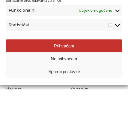
ponašanje pregledavanja stranice.
Funkcionalni
Uvijek omogućeno
Statistički
Agencija za odgoj i obrazovanje
Prihvaćam
Donje Svetice 38, 10000 Zagreb
Ne prihvaćam
MATIČNI BROJ:
1778129
OIB:
72193628411
Spremi postavke
Prenošenje sadržaja dopušteno je uz navođenje izvora.
Novosti
Kontakt
Stručni ispiti
Pristup informacijama
Propisi i dokumenti
Zaštita osobnih
podataka
Povjerljiva osoba za
unutarnje prijavljivanje
nepravilnosti