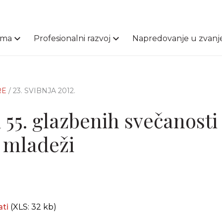
ama
Profesionalni razvoj
Napredovanje u zvanj
RE
/ 23. SVIBNJA 2012.
 55. glazbenih svečanosti
 mladeži
ati
(XLS: 32 kb)