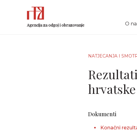
O n
Agencija za odgoj i obrazovanje
NATJECANJA I SMOT
Rezultati
hrvatske
Dokumenti
Konačni rezult