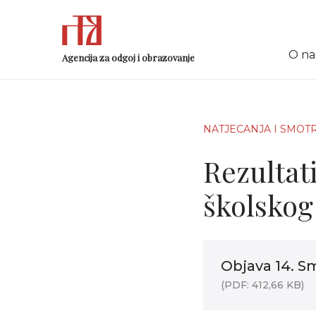
O n
Agencija za odgoj i obrazovanje
NATJECANJA I SMOT
Rezultat
školskog 
Objava 14. S
(PDF: 412,66 KB)