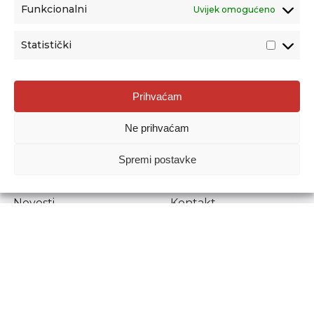
Funkcionalni
Uvijek omogućeno
Statistički
Agencija za odgoj i obrazovanje
Prihvaćam
Donje Svetice 38, 10000 Zagreb
Ne prihvaćam
MATIČNI BROJ:
1778129
OIB:
72193628411
Spremi postavke
Prenošenje sadržaja dopušteno je uz navođenje izvora.
Novosti
Kontakt
Stručni ispiti
Pristup informacijama
Propisi i dokumenti
Zaštita osobnih
podataka
Povjerljiva osoba za
unutarnje prijavljivanje
nepravilnosti
Etički povjerenik