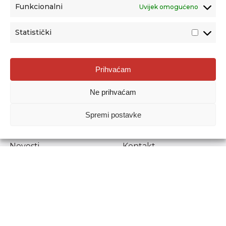
Funkcionalni
Uvijek omogućeno
Statistički
Agencija za odgoj i obrazovanje
Prihvaćam
Donje Svetice 38, 10000 Zagreb
Ne prihvaćam
MATIČNI BROJ:
1778129
OIB:
72193628411
Spremi postavke
Prenošenje sadržaja dopušteno je uz navođenje izvora.
Novosti
Kontakt
Stručni ispiti
Pristup informacijama
Propisi i dokumenti
Zaštita osobnih
podataka
Povjerljiva osoba za
unutarnje prijavljivanje
nepravilnosti
Etički povjerenik