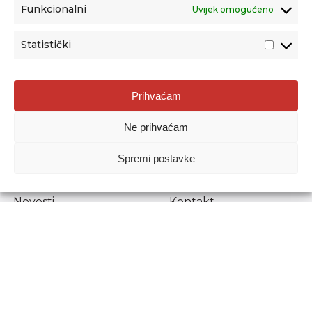
Funkcionalni
Uvijek omogućeno
Statistički
Agencija za odgoj i obrazovanje
Prihvaćam
Donje Svetice 38, 10000 Zagreb
Ne prihvaćam
MATIČNI BROJ:
1778129
OIB:
72193628411
Spremi postavke
Prenošenje sadržaja dopušteno je uz navođenje izvora.
Novosti
Kontakt
Stručni ispiti
Pristup informacijama
Propisi i dokumenti
Zaštita osobnih
podataka
Povjerljiva osoba za
unutarnje prijavljivanje
nepravilnosti
Etički povjerenik