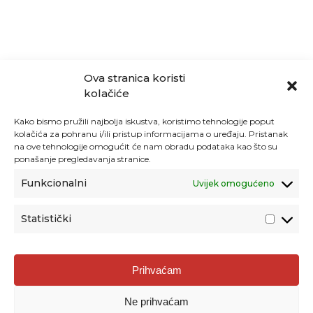
Ova stranica koristi
kolačiće
Kako bismo pružili najbolja iskustva, koristimo tehnologije poput
kolačića za pohranu i/ili pristup informacijama o uređaju. Pristanak
na ove tehnologije omogućit će nam obradu podataka kao što su
ponašanje pregledavanja stranice.
Funkcionalni
Uvijek omogućeno
Statistički
Agencija za odgoj i obrazovanje
Prihvaćam
Donje Svetice 38, 10000 Zagreb
Ne prihvaćam
MATIČNI BROJ:
1778129