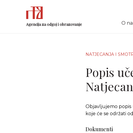
O n
Agencija za odgoj i obrazovanje
NATJECANJA I SMOT
Popis uč
Natjecan
Objavljujemo popis 
koje će se održati o
Dokumenti