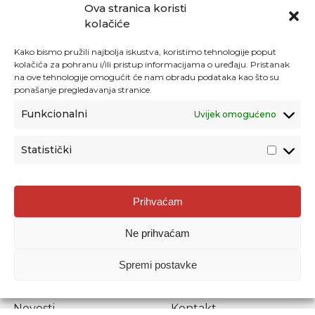
Ova stranica koristi
kolačiće
Kako bismo pružili najbolja iskustva, koristimo tehnologije poput
kolačića za pohranu i/ili pristup informacijama o uređaju. Pristanak
na ove tehnologije omogućit će nam obradu podataka kao što su
ponašanje pregledavanja stranice.
Funkcionalni
Uvijek omogućeno
Statistički
Agencija za odgoj i obrazovanje
Prihvaćam
Donje Svetice 38, 10000 Zagreb
Ne prihvaćam
MATIČNI BROJ:
1778129
OIB:
72193628411
Spremi postavke
Prenošenje sadržaja dopušteno je uz navođenje izvora.
Novosti
Kontakt