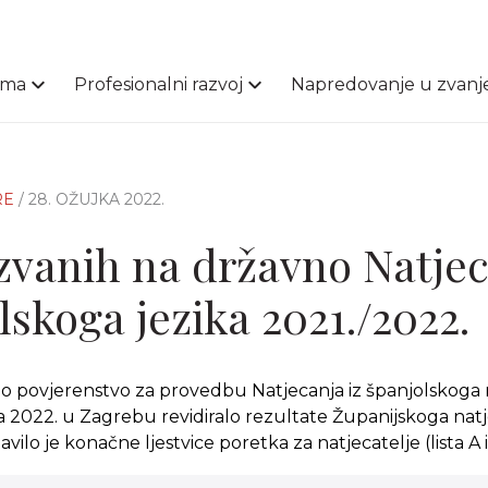
ama
Profesionalni razvoj
Napredovanje u zvanj
RE
/ 28. OŽUJKA 2022.
zvanih na državno Natje
lskoga jezika 2021./2022.
o povjerenstvo za provedbu Natjecanja iz španjolskoga
 2022. u Zagrebu revidiralo rezultate Županijskoga na
avilo je konačne ljestvice poretka za natjecatelje (lista A i 