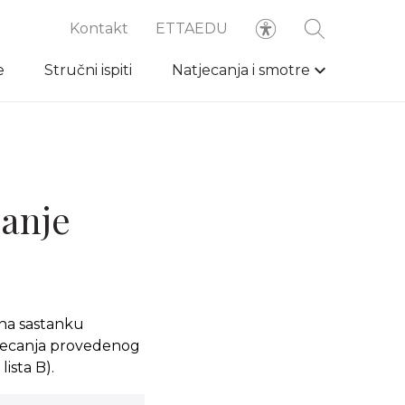
Kontakt
ETTAEDU
e
Stručni ispiti
Natjecanja i smotre
canje
 na sastanku
tjecanja provedenog
lista B).