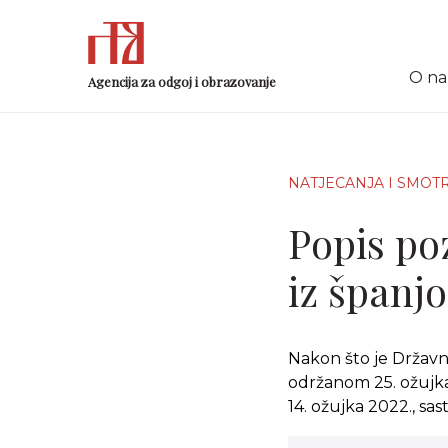
O n
Agencija za odgoj i obrazovanje
NATJECANJA I SMOT
Popis po
iz španjo
Nakon što je Državn
održanom 25. ožujka
14. ožujka 2022., sast