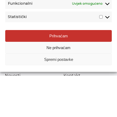
Funkcionalni
Uvijek omogućeno
Statistički
Agencija za odgoj i obrazovanje
Prihvaćam
Donje Svetice 38, 10000 Zagreb
Ne prihvaćam
MATIČNI BROJ:
1778129
OIB:
72193628411
Spremi postavke
Prenošenje sadržaja dopušteno je uz navođenje izvora.
Novosti
Kontakt
Stručni ispiti
Pristup informacijama
Propisi i dokumenti
Zaštita osobnih
podataka
Povjerljiva osoba za
unutarnje prijavljivanje
nepravilnosti
Etički povjerenik