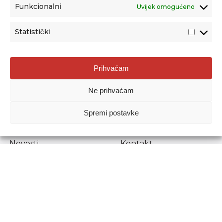
Funkcionalni
Uvijek omogućeno
Statistički
Agencija za odgoj i obrazovanje
Prihvaćam
Donje Svetice 38, 10000 Zagreb
Ne prihvaćam
MATIČNI BROJ:
1778129
OIB:
72193628411
Spremi postavke
Prenošenje sadržaja dopušteno je uz navođenje izvora.
Novosti
Kontakt
Stručni ispiti
Pristup informacijama
Propisi i dokumenti
Zaštita osobnih
podataka
Povjerljiva osoba za
unutarnje prijavljivanje
nepravilnosti
Etički povjerenik