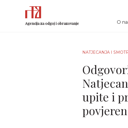
O n
Agencija za odgoj i obrazovanje
NATJECANJA I SMOT
Odgovori
Natjecan
upite i 
povjeren