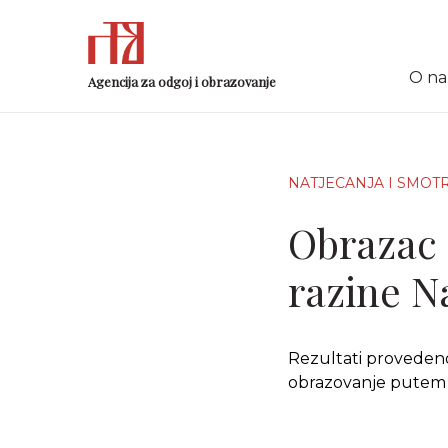
O n
Agencija za odgoj i obrazovanje
NATJECANJA I SMOT
Obrazac 
razine Na
Rezultati provedenog
obrazovanje putem o