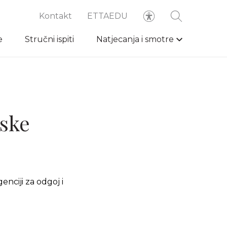
Kontakt
ETTAEDU
e
Stručni ispiti
Natjecanja i smotre
lske
enciji za odgoj i