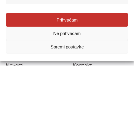
Agencija za odgoj i obrazovanje
Prihvaćam
Donje Svetice 38, 10000 Zagreb
Ne prihvaćam
MATIČNI BROJ:
1778129
OIB:
72193628411
Spremi postavke
Prenošenje sadržaja dopušteno je uz navođenje izvora.
Novosti
Kontakt
Stručni ispiti
Pristup informacijama
Propisi i dokumenti
Zaštita osobnih
podataka
Povjerljiva osoba za
unutarnje prijavljivanje
nepravilnosti
Etički povjerenik
Agencije za odgoj i
obrazovanje