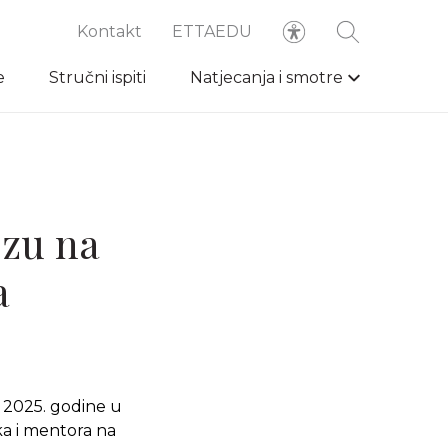
Kontakt
ETTAEDU
e
Stručni ispiti
Natjecanja i smotre
ozu na
a
a 2025. godine u
ka i mentora na