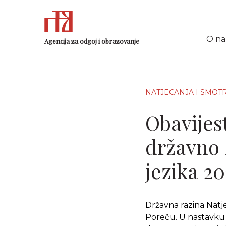
O n
Agencija za odgoj i obrazovanje
NATJECANJA I SMOT
Obavijes
državno 
jezika 20
Državna razina Natje
Poreču. U nastavku 