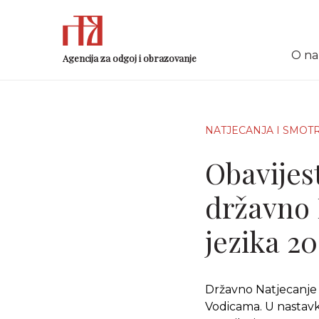
O n
Agencija za odgoj i obrazovanje
NATJECANJA I SMOT
Obavijes
državno 
jezika 20
Državno Natjecanje i
Vodicama. U nastavk