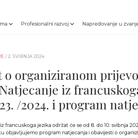
ama
Profesionalni razvoj
Napredovanje u zvanj
RE
/ 2. SVIBNJA 2024.
t o organiziranom prijev
Natjecanje iz francuskog
23. /2024. i program natj
z francuskoga jezika održat će se od 8. do 10. svibnja 20
u objavljujemo program natjecanja i obavijesti o organi