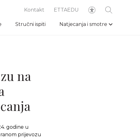
Kontakt
ETTAEDU
e
Stručni ispiti
Natjecanja i smotre
ozu na
a
ecanja
24. godine u
ziranom prijevozu