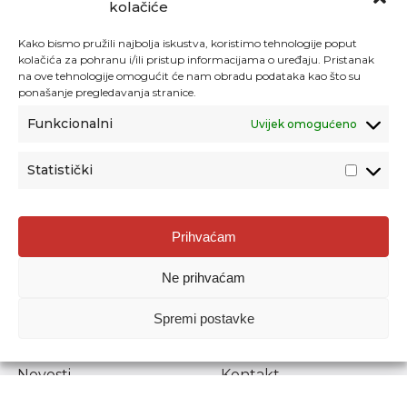
kolačiće
Kako bismo pružili najbolja iskustva, koristimo tehnologije poput
kolačića za pohranu i/ili pristup informacijama o uređaju. Pristanak
na ove tehnologije omogućit će nam obradu podataka kao što su
ponašanje pregledavanja stranice.
Funkcionalni
Uvijek omogućeno
Statistički
Agencija za odgoj i obrazovanje
Prihvaćam
Donje Svetice 38, 10000 Zagreb
Ne prihvaćam
MATIČNI BROJ:
1778129
OIB:
72193628411
Spremi postavke
Prenošenje sadržaja dopušteno je uz navođenje izvora.
Novosti
Kontakt
Stručni ispiti
Pristup informacijama