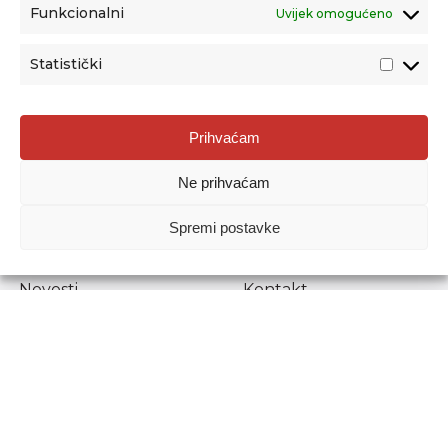
Funkcionalni
Uvijek omogućeno
Statistički
Agencija za odgoj i obrazovanje
Prihvaćam
Donje Svetice 38, 10000 Zagreb
Ne prihvaćam
MATIČNI BROJ:
1778129
OIB:
72193628411
Spremi postavke
Prenošenje sadržaja dopušteno je uz navođenje izvora.
Novosti
Kontakt
Stručni ispiti
Pristup informacijama
Propisi i dokumenti
Zaštita osobnih
podataka
Povjerljiva osoba za
unutarnje prijavljivanje
nepravilnosti
Etički povjerenik