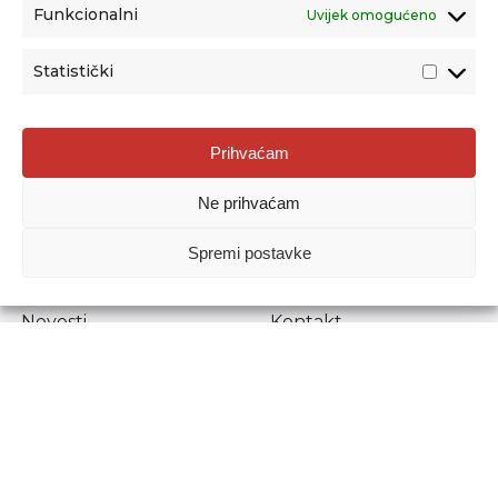
Funkcionalni
Uvijek omogućeno
Statistički
Agencija za odgoj i obrazovanje
Prihvaćam
Donje Svetice 38, 10000 Zagreb
Ne prihvaćam
MATIČNI BROJ:
1778129
OIB:
72193628411
Spremi postavke
Prenošenje sadržaja dopušteno je uz navođenje izvora.
Novosti
Kontakt
Stručni ispiti
Pristup informacijama
Propisi i dokumenti
Zaštita osobnih
podataka
Povjerljiva osoba za
unutarnje prijavljivanje
nepravilnosti
Etički povjerenik