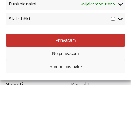
Funkcionalni
Uvijek omogućeno
Statistički
Agencija za odgoj i obrazovanje
Prihvaćam
Donje Svetice 38, 10000 Zagreb
Ne prihvaćam
MATIČNI BROJ:
1778129
OIB:
72193628411
Spremi postavke
Prenošenje sadržaja dopušteno je uz navođenje izvora.
Novosti
Kontakt
Stručni ispiti
Pristup informacijama
Propisi i dokumenti
Zaštita osobnih
podataka
Povjerljiva osoba za
unutarnje prijavljivanje
nepravilnosti
Etički povjerenik