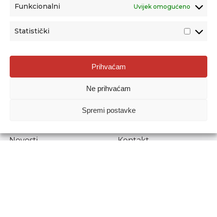
Funkcionalni
Uvijek omogućeno
Statistički
Agencija za odgoj i obrazovanje
Prihvaćam
Donje Svetice 38, 10000 Zagreb
Ne prihvaćam
MATIČNI BROJ:
1778129
OIB:
72193628411
Spremi postavke
Prenošenje sadržaja dopušteno je uz navođenje izvora.
Novosti
Kontakt
Stručni ispiti
Pristup informacijama
Propisi i dokumenti
Zaštita osobnih
podataka
Povjerljiva osoba za
unutarnje prijavljivanje
nepravilnosti
Etički povjerenik