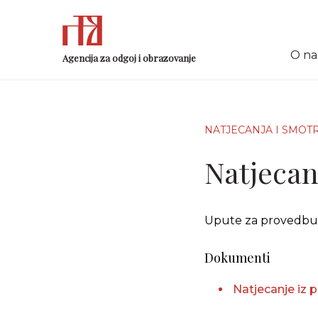
O n
Agencija za odgoj i obrazovanje
NATJECANJA I SMOT
Natjecanj
Upute za provedbu Na
Dokumenti
Natjecanje iz p